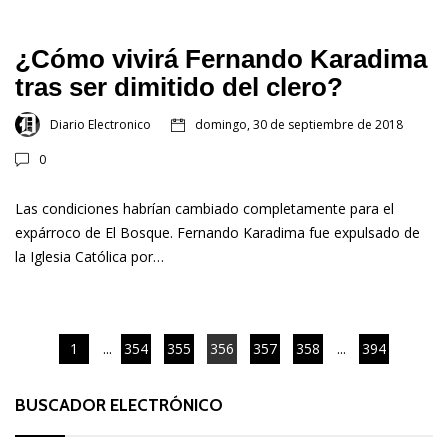
¿Cómo vivirá Fernando Karadima
tras ser dimitido del clero?
Diario Electronico
domingo, 30 de septiembre de 2018
0
Las condiciones habrían cambiado completamente para el
expárroco de El Bosque. Fernando Karadima fue expulsado de
la Iglesia Católica por…
1
...
354
355
356
357
358
...
394
BUSCADOR ELECTRÓNICO