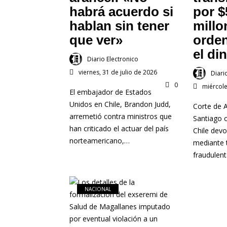
habrá acuerdo si
por $
hablan sin tener
millo
que ver»
orde
el di
Diario Electronico
viernes, 31 de julio de 2026
Diari
0
miércole
El embajador de Estados
Unidos en Chile, Brandon Judd,
Corte de 
arremetió contra ministros que
Santiago 
han criticado el actuar del país
Chile devo
norteamericano,…
mediante 
fraudulen
NACIONAL