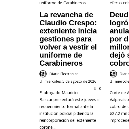
La revancha de
Deud
Claudio Crespo:
logró
exteniente inicia
anul
gestiones para
por d
volver a vestir el
millo
uniforme de
dejó 
Carabineros
cobr
Diario Electronico
Diari
miércoles, 5 de agosto de 2026
miércole
0
El abogado Mauricio
Corte de 
Bascur presentará este jueves el
Valparaíso
requerimiento formal ante la
cobro de 
institución policial pidiendo la
$27,2 mill
reincorporación del exteniente
improced
coronel.…