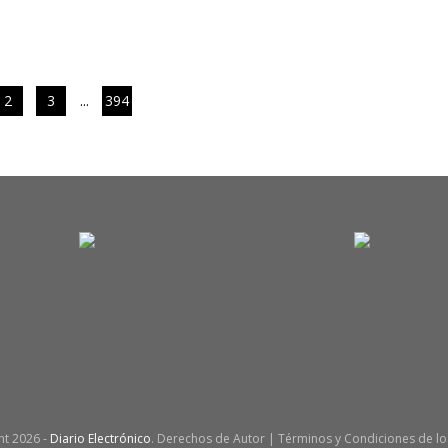
2
3
...
394
ht
2026 -
Diario Electrónico
. Derechos de Autor | Términos y Condiciones de los