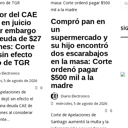
or del CAE
Compró pan en
 en juicio
un
SÍ
ar embargo
supermercado y
euda de $27
su hijo encontró
nes: Corte
dos escarabajos
sin efecto
en la masa: Corte
o de TGR
ordenó pagar
o Electronico
$500 mil a la
s, 5 de agosto de 2026
madre
0
Apelaciones de
Diario Electronico
 dejó sin efecto el
miércoles, 5 de agosto de 2026
una deuda CAE de
0
ones al considerar
Corte de Apelaciones de
ente…
Santiago aumentó la multa y la