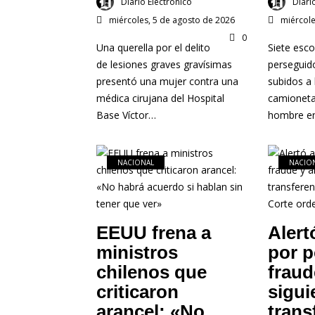
Diario Electronico
Diari
miércoles, 5 de agosto de 2026
miércole
0
Una querella por el delito
Siete esco
de lesiones graves gravísimas
perseguid
presentó una mujer contra una
subidos a 
médica cirujana del Hospital
camioneta 
Base Víctor…
hombre en
NACIONAL
NACIO
EEUU frena a
Alert
ministros
por p
chilenos que
fraud
criticaron
sigui
arancel: «No
trans