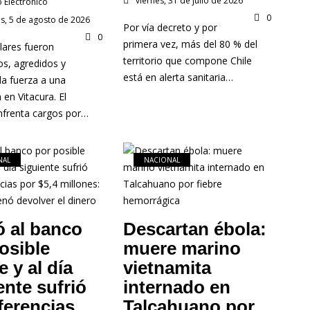
viernes, 31 de julio de 2026
o Electronico
0
s, 5 de agosto de 2026
Por vía decreto y por
0
primera vez, más del 80 % del
lares fueron
territorio que compone Chile
os, agredidos y
está en alerta sanitaria…
la fuerza a una
en Vitacura. El
frenta cargos por…
NAL
NACIONAL
ó al banco
Descartan ébola:
osible
muere marino
e y al día
vietnamita
ente sufrió
internado en
ferencias
Talcahuano por