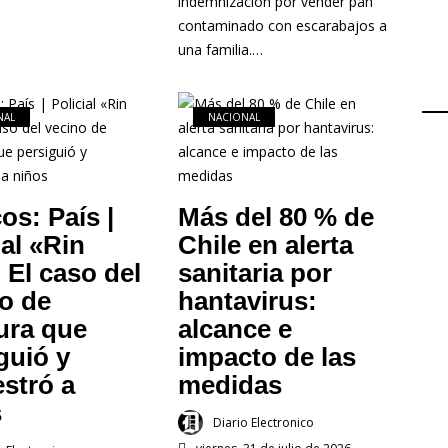
indemnización por vender pan
contaminado con escarabajos a
una familia.…
NAL
NACIONAL
os: País |
Más del 80 % de
ial «Rin
Chile en alerta
: El caso del
sanitaria por
o de
hantavirus:
ura que
alcance e
guió y
impacto de las
stró a
medidas
s
Diario Electronico