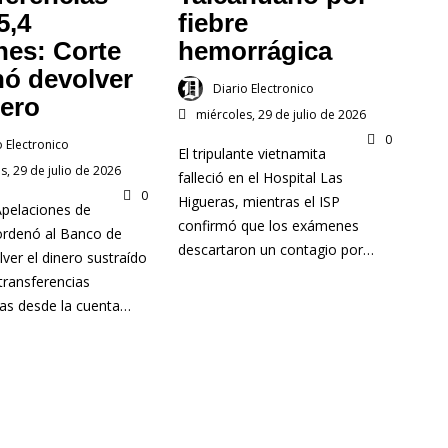
5,4
fiebre
nes: Corte
hemorrágica
nó devolver
Diario Electronico
nero
miércoles, 29 de julio de 2026
0
o Electronico
El tripulante vietnamita
s, 29 de julio de 2026
falleció en el Hospital Las
0
Higueras, mientras el ISP
Apelaciones de
confirmó que los exámenes
ordenó al Banco de
descartaron un contagio por…
lver el dinero sustraído
transferencias
tas desde la cuenta…