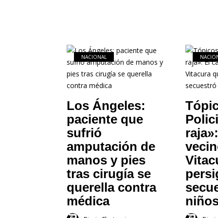
NACIONAL
NACIO
Los Ángeles:
Tópic
paciente que
Polic
sufrió
raja»
amputación de
vecin
manos y pies
Vitac
tras cirugía se
persi
querella contra
secue
médica
niño