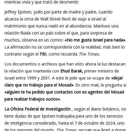
mientras vivía y que trató de desmentir.
Jeffrey Epstein, judío por parte de madre y padre, cuando
alcanza la cima de Wall Street llevó de viaje a Israel al
matrimonio que nunca nadó en al abundancia. Mantuvo una
relación fluida con un país sobre el que, para sorpresa de
muchos, observa en un correo:
«No me gusta Israel para nada»
.
La afirmación no se correspondería con la realidad, más bien lo
contrario según el
FBI
, como recuerda
The Times.
Los documentos o archivos que han visto ahora la luz destacan
la relación que mantenía con
Ehud Barak,
primer ministro de
Israel entre 1999 y 2001. A este le pide que se ocupe de
«dejar
claro que no trabajo para el Mosad»
. En otro mail, le pregunta si
«alguien te ha pedido que contactes con ex agentes del Mosad
para realizar trabajos sucios»
.
La Oficina Federal de Investigación
, según el diario británico, no
tiene dudas de que Epstein trabajaba para uno de los servicios
de Inteligencia considerado, hasta el 7 de octubre de 2024, uno
de los mejores del mundo.
The Times
, recoge que llegó a donar