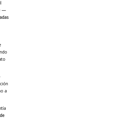
l
ue —
uadas
e
ando
ato
o
ación
ho a
tía
 de