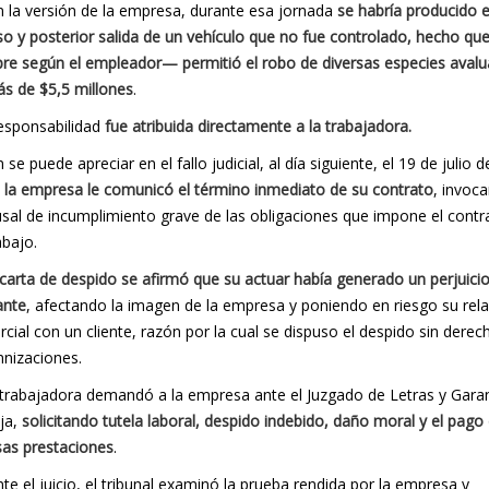
 la versión de la empresa, durante esa jornada
se habría producido e
so y posterior salida de un vehículo que no fue controlado, hecho q
re según el empleador— permitió el robo de diversas especies aval
s de $5,5 millones
.
esponsabilidad
fue atribuida directamente a la trabajadora.
 se puede apreciar en el fallo judicial, al día siguiente, el 19 de julio d
,
la empresa le comunicó el término inmediato de su contrato
, invoc
usal de incumplimiento grave de las obligaciones que impone el contr
abajo.
 carta de despido se afirmó que su actuar había generado un perjuici
ante
, afectando la imagen de la empresa y poniendo en riesgo su rel
cial con un cliente, razón por la cual se dispuso el despido sin derec
nizaciones.
trabajadora demandó a la empresa ante el Juzgado de Letras y Garan
ja,
solicitando tutela laboral, despido indebido, daño moral y el pago
sas prestaciones
.
te el juicio, el tribunal examinó la prueba rendida por la empresa y