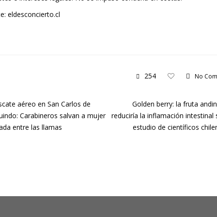
e: eldesconcierto.cl
254
No Com
cate aéreo en San Carlos de
Golden berry: la fruta andi
indo: Carabineros salvan a mujer
reduciría la inflamación intestinal
ada entre las llamas
estudio de científicos chil