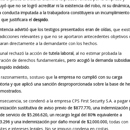
uyó que no se logró acreditar ni la existencia del robo, ni su dinámica,
a conducta imputada a la trabajadora constituyera un incumplimiento
 que justificara el
despido
.
ntencia advirtió que los testigos presentados eran de oídas
, que exis
adicciones relevantes y que no se aportaron antecedentes objetivos
laran directamente a la demandante con los hechos.
ibunal rechazó la acción de
tutela laboral
, al no estimar probada la
ración de derechos fundamentales,
pero acogió la demanda subsidiar
espido indebido
.
 razonamiento, sostuvo que
la empresa no cumplió con su carga
toria y que aplicó una sanción desproporcionada sobre la base de h
emostrados.
nsecuencia, se condenó a la empresa CPS First Security S.A. a pagar
nización sustitutiva de aviso previo de $877.770, una indemnización 
de servicio de $5.266.620, un recargo legal del 80% equivalente a
3.296 y una indemnización por daño moral de $2.000.000
, todas con
stes e intereses legales. No se impuso condena en costas.