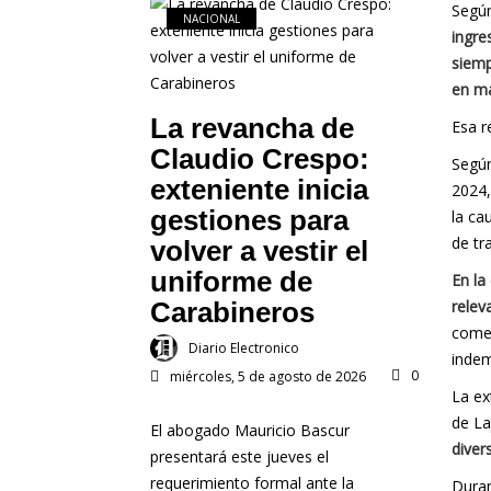
Según
NACIONAL
ingre
siemp
en má
La revancha de
Esa r
Claudio Crespo:
Según
exteniente inicia
2024
gestiones para
la ca
de tr
volver a vestir el
uniforme de
En la
Carabineros
relev
comer
Diario Electronico
indem
0
miércoles, 5 de agosto de 2026
La ex
de La
El abogado Mauricio Bascur
diver
presentará este jueves el
requerimiento formal ante la
Duran