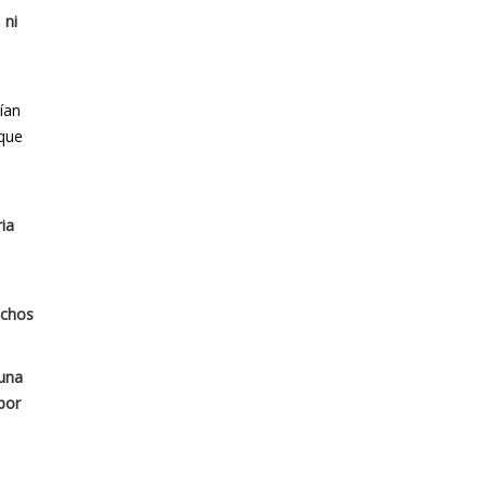
 ni
tían
 que
ia
echos
una
por