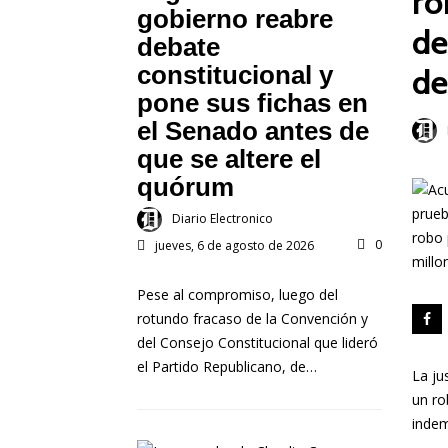
ro
gobierno reabre
de
debate
constitucional y
de
pone sus fichas en
el Senado antes de
que se altere el
quórum
Diario Electronico
0
jueves, 6 de agosto de 2026
Pese al compromiso, luego del
rotundo fracaso de la Convención y
del Consejo Constitucional que lideró
el Partido Republicano, de…
La ju
un ro
indem