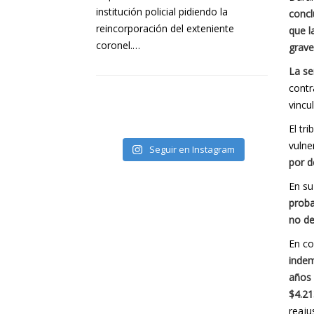
institución policial pidiendo la
concl
reincorporación del exteniente
que l
coronel.…
grave
La se
contr
vincu
El tr
vulne
Seguir en Instagram
por d
En su
proba
no d
En co
indem
años 
$4.21
reaju