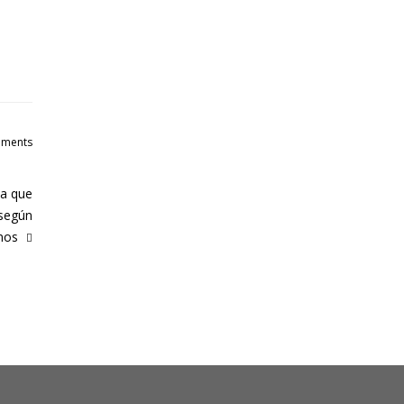
ments
na que
 según
enos