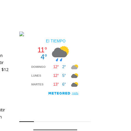
tir
n