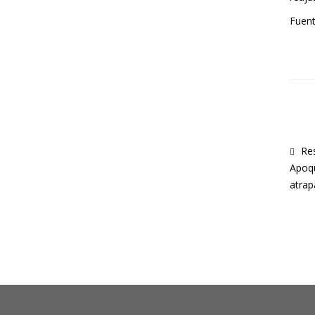
Fuent
Res
Apoqu
atrap