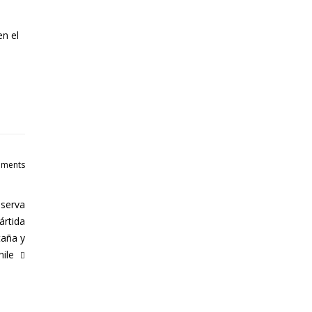
en el
ments
eserva
ártida
taña y
hile