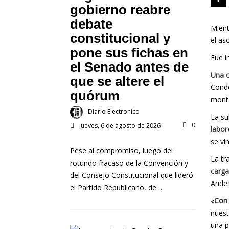
gobierno reabre
debate
Mient
constitucional y
el as
pone sus fichas en
Fue i
el Senado antes de
Una c
que se altere el
Cond
quórum
mont
Diario Electronico
La su
0
jueves, 6 de agosto de 2026
labor
se vi
Pese al compromiso, luego del
La tr
rotundo fracaso de la Convención y
carga
del Consejo Constitucional que lideró
Andes
el Partido Republicano, de…
«
Con 
nuest
una p