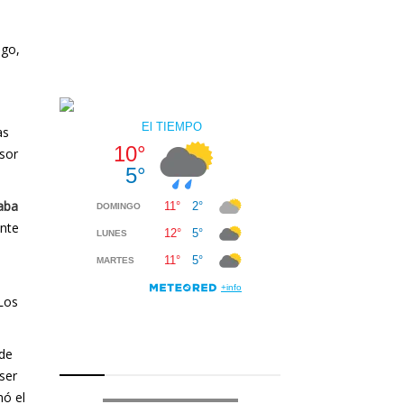
ago,
as
nsor
zaba
ente
 Los
de
ser
ó el