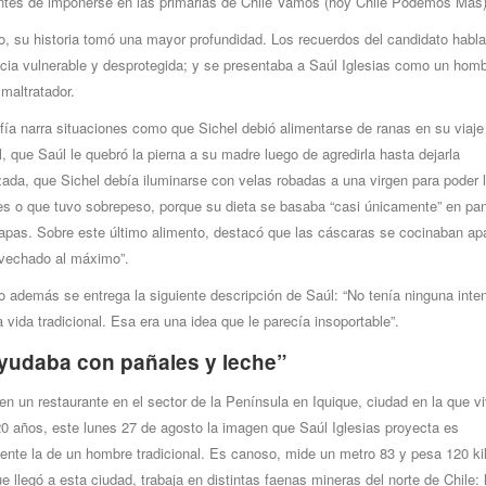
tes de imponerse en las primarias de Chile Vamos (hoy Chile Podemos Más
ro, su historia tomó una mayor profundidad. Los recuerdos del candidato habl
ncia vulnerable y desprotegida; y se presentaba a Saúl Iglesias como un hom
 maltratador.
fía narra situaciones como que Sichel debió alimentarse de ranas en su viaje
l, que Saúl le quebró la pierna a su madre luego de agredirla hasta dejarla
zada, que Sichel debía iluminarse con velas robadas a una virgen para poder 
es o que tuvo sobrepeso, porque su dieta se basaba “casi únicamente” en pan
papas. Sobre este último alimento, destacó que las cáscaras se cocinaban apa
ovechado al máximo”.
ro además se entrega la siguiente descripción de Saúl: “No tenía ninguna inte
a vida tradicional. Esa era una idea que le parecía insoportable”.
yudaba con pañales y leche”
n un restaurante en el sector de la Península en Iquique, ciudad en la que v
0 años, este lunes 27 de agosto la imagen que Saúl Iglesias proyecta es
ente la de un hombre tradicional. Es canoso, mide un metro 83 y pesa 120 ki
 llegó a esta ciudad, trabaja en distintas faenas mineras del norte de Chile: