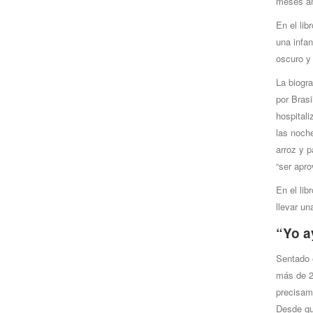
meses an
En el lib
una infa
oscuro y
La biogra
por Brasi
hospitali
las noch
arroz y 
“ser apr
En el lib
llevar un
“Yo a
Sentado e
más de 2
precisam
Desde que