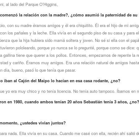
ni, al lado del Parque O’Higgins,
comenzó la relación con la madre?, ¿cómo asumió la paternidad de su
ipio, con su madre éramos amigos y él era chiquitito. Él era el hijo de mi amig
on los pañales y la leche. Ella vivía en el segundo piso de su casa y para e
enza que la hija hubiera sido mamá soltera y joven. No sé si ella con el pap
stuvieron pololeando, porque yo nunca se lo pregunté, porque como se dice: q
la gallina tiene que querer a los pollos. Entonces, empezamos de repente la r
istad y cariño. Éramos muy amigos. Era una relación natural de amigos hast
n día, bueno, pasó lo que tenía que pasar.
o iban al Cajón del Maipo lo hacían en esa casa rodante, ¿no?
que yo era muy chico y no tenía licencia. No tenía auto tampoco. Íbamos en m
ron en 1980, cuando ambos tenían 20 años Sebastián tenía 3 años, ¿no
momento, ¿ustedes vivían juntos?
para nada. Ella vivía en su casa. Cuando me casé con ella, recién ahí salió d