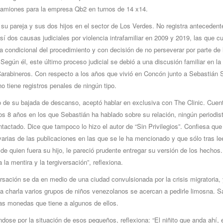
amiones para la empresa Qb2 en turnos de 14 x14.
su pareja y sus dos hijos en el sector de Los Verdes. No registra antecedent
sí dos causas judiciales por violencia intrafamiliar en 2009 y 2019, las que c
a condicional del procedimiento y con decisión de no perseverar por parte de 
 Según él, este último proceso judicial se debió a una discusión familiar en la
arabineros. Con respecto a los años que vivió en Concón junto a Sebastián S
no tiene registros penales de ningún tipo.
 de su bajada de descanso, aceptó hablar en exclusiva con The Clinic. Cuen
os 8 años en los que Sebastián ha hablado sobre su relación, ningún periodist
tactado. Dice que tampoco lo hizo el autor de “Sin Privilegios”. Confiesa que
arias de las publicaciones en las que se le ha mencionado y que sólo tras lee
 de quien fuera su hijo, le pareció prudente entregar su versión de los hechos
la mentira y la tergiversación”, reflexiona.
sación se da en medio de una ciudad convulsionada por la crisis migratoria, 
la charla varios grupos de niños venezolanos se acercan a pedirle limosna. Sa
as monedas que tiene a algunos de ellos.
ose por la situación de esos pequeños, reflexiona: “El niñito que anda ahí, e