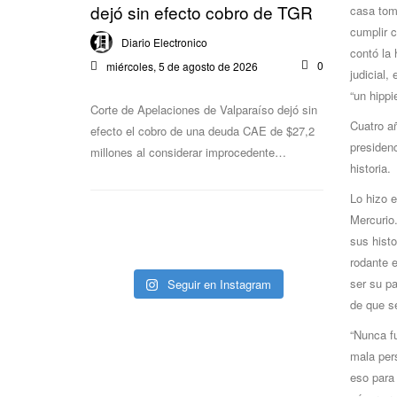
dejó sin efecto cobro de TGR
casa tom
cumplir 
Diario Electronico
contó la 
0
miércoles, 5 de agosto de 2026
judicial,
“un hippi
Corte de Apelaciones de Valparaíso dejó sin
Cuatro a
efecto el cobro de una deuda CAE de $27,2
presidenc
millones al considerar improcedente…
historia.
Lo hizo e
Mercurio
sus hist
rodante 
ser su pa
Seguir en Instagram
de que se
“Nunca f
mala per
eso para