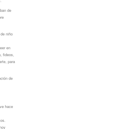
).
aban de
bre
 de niño
leer en
, fideos,
rte, para
nción de
ive hace
los.
 hoy