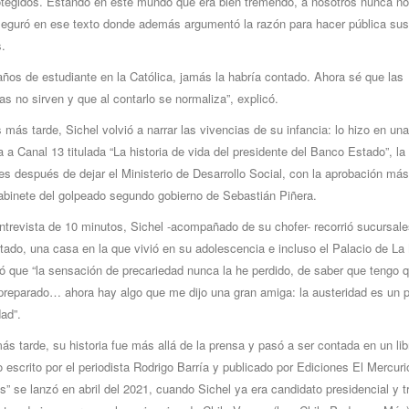
otegidos. Estando en este mundo que era bien tremendo, a nosotros nunca n
seguró en ese texto donde además argumentó la razón para hacer pública sus
.
ños de estudiante en la Católica, jamás la habría contado. Ahora sé que las
as no sirven y que al contarlo se normaliza”, explicó.
más tarde, Sichel volvió a narrar las vivencias de su infancia: lo hizo en una
a a Canal 13 titulada “La historia de vida del presidente del Banco Estado”, la
s después de dejar el Ministerio de Desarrollo Social, con la aprobación más
gabinete del golpeado segundo gobierno de Sebastián Piñera.
trevista de 10 minutos, Sichel -acompañado de su chofer- recorrió sucursale
ado, una casa en la que vivió en su adolescencia e incluso el Palacio de L
mó que “la sensación de precariedad nunca la he perdido, de saber que tengo q
reparado… ahora hay algo que me dijo una gran amiga: la austeridad es un pr
ad”.
s tarde, su historia fue más allá de la prensa y pasó a ser contada en un lib
o escrito por el periodista Rodrigo Barría y publicado por ‎Ediciones El Mercuri
os” se lanzó en abril del 2021, cuando Sichel ya era candidato presidencial y t