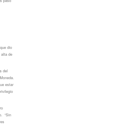
os pasó
 que dio
 alta de
s del
a Moneda.
ue estar
ivilegio
ro
o. “Sin
res