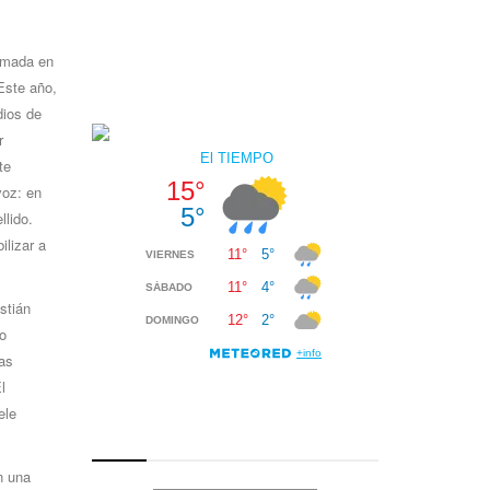
tomada en
Este año,
dios de
r
te
voz: en
llido.
ilizar a
stián
o
as
l
ele
n una