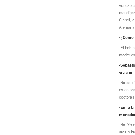
venezola
mendigar
Sichel, 
Alemana 
-¿Cómo c
-Él habí
madre est
-Sebasti
vivía en
-No es c
estaciona
doctora 
-En la b
monedas 
-No. Yo 
aros o hi