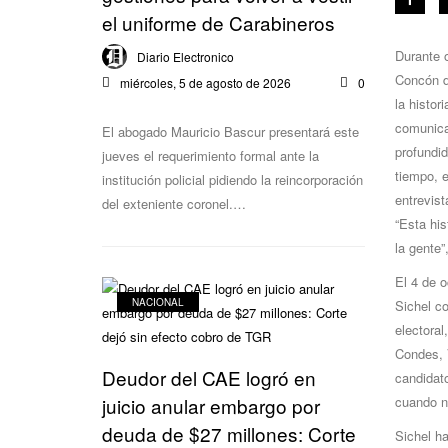
el uniforme de Carabineros
Durante 
Diario Electronico
Concón d
0
miércoles, 5 de agosto de 2026
la histor
comunicac
El abogado Mauricio Bascur presentará este
profundid
jueves el requerimiento formal ante la
tiempo, e
institución policial pidiendo la reincorporación
entrevist
del exteniente coronel.…
“Esta his
la gente”
El 4 de o
NACIONAL
Sichel co
electoral
Condes, V
Deudor del CAE logró en
candidat
cuando n
juicio anular embargo por
deuda de $27 millones: Corte
Sichel ha