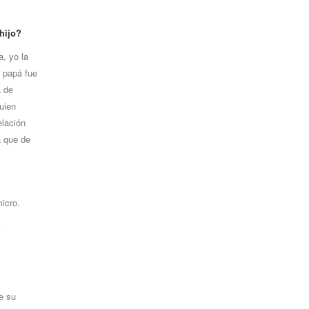
 hijo?
a, yo la
l papá fue
á de
uien
elación
a que de
icro.
?
e su