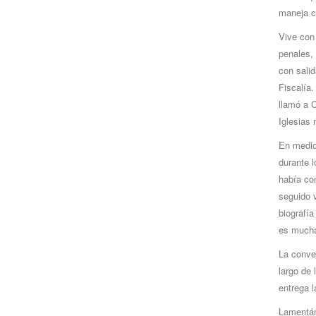
maneja c
Vive con 
penales, 
con salid
Fiscalía.
llamó a C
Iglesias 
En medio
durante l
había con
seguido v
biografía
es mucha 
La conver
largo de 
entrega l
Lamentánd