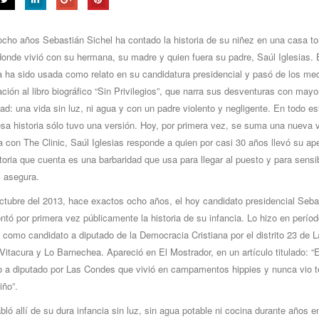
ocho años Sebastián Sichel ha contado la historia de su niñez en una casa 
onde vivió con su hermana, su madre y quien fuera su padre, Saúl Iglesias. 
ia ha sido usada como relato en su candidatura presidencial y pasó de los me
ión al libro biográfico “Sin Privilegios”, que narra sus desventuras con mayo
ad: una vida sin luz, ni agua y con un padre violento y negligente. En todo es
sa historia sólo tuvo una versión. Hoy, por primera vez, se suma una nueva 
a con The Clinic, Saúl Iglesias responde a quien por casi 30 años llevó su ape
toria que cuenta es una barbaridad que usa para llegar al puesto y para sensib
, asegura.
ctubre del 2013, hace exactos ocho años, el hoy candidato presidencial Seba
ntó por primera vez públicamente la historia de su infancia. Lo hizo en períod
, como candidato a diputado de la Democracia Cristiana por el distrito 23 de L
itacura y Lo Barnechea. Apareció en El Mostrador, en un artículo titulado: “E
o a diputado por Las Condes que vivió en campamentos hippies y nunca vio t
iño”.
bló allí de su dura infancia sin luz, sin agua potable ni cocina durante años e