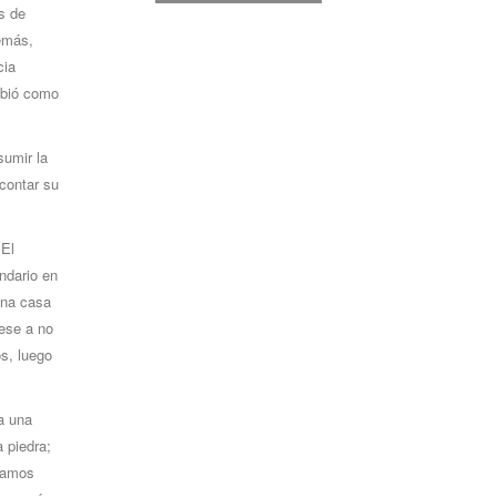
s de
emás,
cia
ribió como
sumir la
 contar su
 El
ndario en
una casa
ese a no
s, luego
a una
 piedra;
ramos