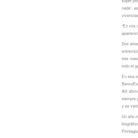
súper pr
nada”, a
vivencias
“En mis a
aparienci
Dos años 
entrevist
tres mese
todo el 
En esa en
BancoEst
Allí afir
siempre p
y es verd
Un año má
biográfic
Privilegi