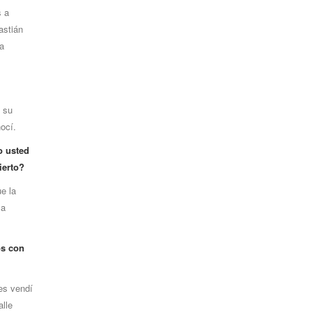
s a
astián
a
 su
ocí.
o usted
ierto?
e la
la
os con
es vendí
alle