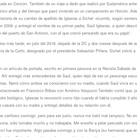
ada en Concón. También de un viaje a dedo que realizó por Sudamérica ante
cinco años y del tiempo que pasó viviendo en un campamento en Horcón. Ad
historia de su cambio de apellido de Iglesias a Sichel -ocurrido, según senten
 en 2009- y entregó el nombre de su primer padre, Saúl Iglesias, a quien desc
e del puerto de San Antonio, con el que creció pensando que era su papá”.
ños más tarde, en julio del 2018, alejado de la DC y dos meses después de a
ia de la Corfo, designado por el presidente Sebastián Piñera, Sichel volvió a
n un artículo de portada, escrito en primera persona en la Revista Sábado de
. Allí entregó más antecedentes de Saúl, quien dejó de ser un personaje secu
orias. Narró cómo ambos se conocieron con su madre, cuando Saúl vivía en 
estacionada en Francisco Bilbao con Américo Vespucio.También contó que, p
dre biológico, Iglesias lo reconoció como hijo cuando él había cumplido 3 año
 casara con su madre y entregó detalles de su relación con él.
ue cariñoso conmigo, pero para ser justo, nunca me trató mal tampoco. No er
sona, sólo tomaba mucho y no trabajaba. Me enseñó a pelar pescado con una
 mí fue importante. Algo pasaba conmigo y con la Banya (su hermana) que é