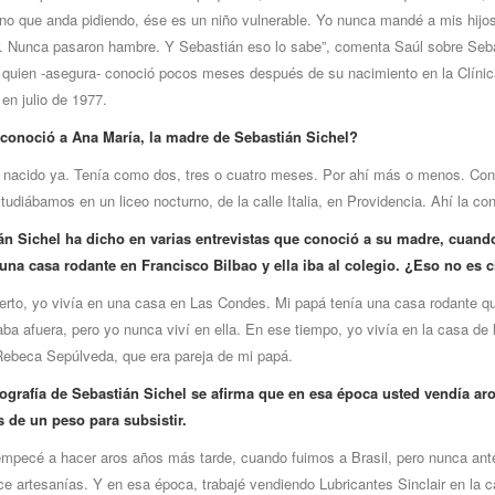
no que anda pidiendo, ése es un niño vulnerable. Yo nunca mandé a mis hijo
. Nunca pasaron hambre. Y Sebastián eso lo sabe”, comenta Saúl sobre Seb
a quien -asegura- conoció pocos meses después de su nacimiento en la Clínic
en julio de 1977.
onoció a Ana María, la madre de Sebastián Sichel?
a nacido ya. Tenía como dos, tres o cuatro meses. Por ahí más o menos. Con
udiábamos en un liceo nocturno, de la calle Italia, en Providencia. Ahí la con
án Sichel ha dicho en varias entrevistas que conoció a su madre, cuand
 una casa rodante en Francisco Bilbao y ella iba al colegio. ¿Eso no es c
ierto, yo vivía en una casa en Las Condes. Mi papá tenía una casa rodante qu
ba afuera, pero yo nunca viví en ella. En ese tiempo, yo vivía en la casa de 
Rebeca Sepúlveda, que era pareja de mi papá.
iografía de Sebastián Sichel se afirma que en esa época usted vendía ar
de un peso para subsistir.
empecé a hacer aros años más tarde, cuando fuimos a Brasil, pero nunca ant
ce artesanías. Y en esa época, trabajé vendiendo Lubricantes Sinclair en la c