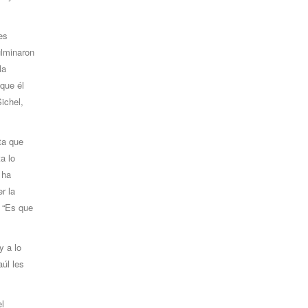
es
ulminaron
la
 que él
ichel,
ta que
a lo
 ha
r la
. “Es que
y a lo
úl les
l