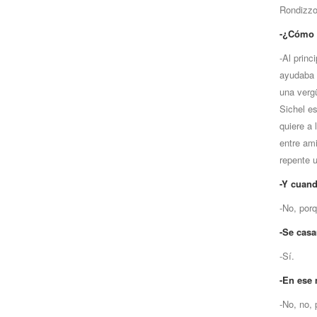
Rondizzo
-¿Cómo 
-Al princ
ayudaba c
una vergü
Sichel e
quiere a 
entre am
repente u
-Y cuand
-No, por
-Se casa
-Sí.
-En ese 
-No, no, 