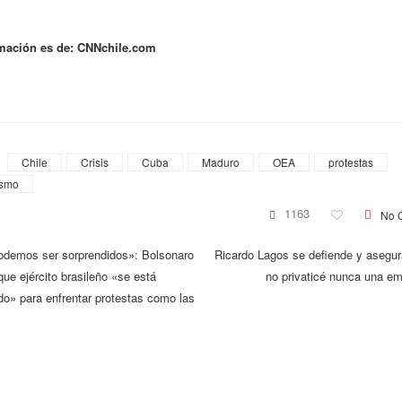
mación es de: CNNchile.com
Chile
Crisis
Cuba
Maduro
OEA
protestas
ismo
1163
No 
demos ser sorprendidos»: Bolsonaro
Ricardo Lagos se defiende y asegur
ue ejército brasileño «se está
no privaticé nunca una e
do» para enfrentar protestas como las