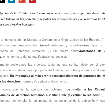
zación de los Estados Americanos condena el exceso y desproporción del uso de
 del Estado en las protestas y respalda las investigaciones que desarrolla la 
es a los derechos humanos.
 un comunicado, la Secretaría General de la Organización de los Estados A
nformó que respalda las
investigaciones y conclusiones
que la C
ericana de Derechos Humanos (CIDH) realiza sobre
violaciones de 
s
, en el contexto de las manifestaciones sociales.
lmente deploramos las muertes, tanto las que se han dado por el ex
ción del uso de la fuerza por parte del Estado, como las que han ocurrido e
aqueos.
Es imperativo el más pronto reestablecimiento de patrones del 
a los derechos
humanos
“, señala el documento.
valora además la apertura del gobierno
“de invitar a las Organi
ionales de derechos humanos a visitar Chile y evaluar la situación”
,
sencial “contemplar la legitimidad de los reclamos de la población y forta