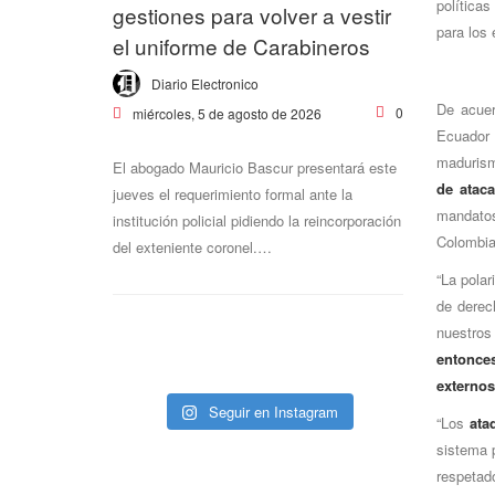
políticas
gestiones para volver a vestir
para los 
el uniforme de Carabineros
Diario Electronico
De acuer
0
miércoles, 5 de agosto de 2026
Ecuador 
madurism
El abogado Mauricio Bascur presentará este
de ataca
jueves el requerimiento formal ante la
mandato
institución policial pidiendo la reincorporación
Colombia
del exteniente coronel.…
“La polar
de derec
nuestros
entonces
externos
Seguir en Instagram
“Los
ataq
sistema 
respetad