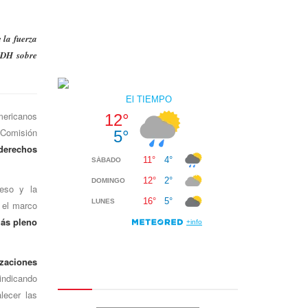
 la fuerza
CIDH sobre
mericanos
omisión
derechos
ceso y la
n el marco
más pleno
zaciones
 indicando
lecer las