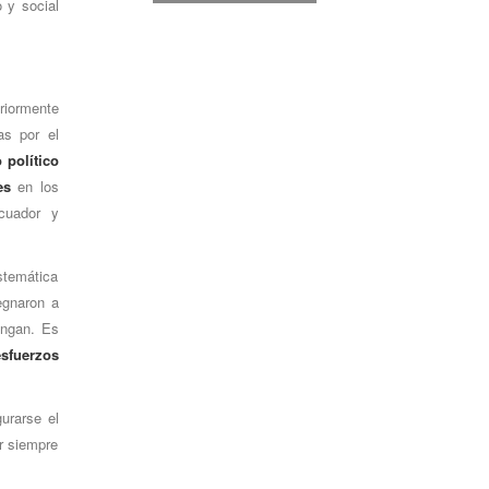
o y social
riormente
as por el
 político
es
en los
cuador y
istemática
egnaron a
engan. Es
esfuerzos
urarse el
r siempre