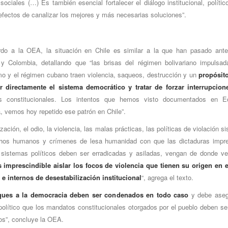
 sociales (…) Es también esencial fortalecer el diálogo institucional, polític
efectos de canalizar los mejores y más necesarias soluciones”.
do a la OEA, la situación en Chile es similar a la que han pasado ante
y Colombia, detallando que “las brisas del régimen bolivariano impulsad
o y el régimen cubano traen violencia, saqueos, destrucción y un
propósito
r directamente el sistema democrático y tratar de forzar interrupcion
s constitucionales. Los intentos que hemos visto documentados en E
, vemos hoy repetido ese patrón en Chile”.
ización, el odio, la violencia, las malas prácticas, las políticas de violación s
hos humanos y crímenes de lesa humanidad con que las dictaduras impr
 sistemas políticos deben ser erradicadas y asiladas, vengan de donde v
 imprescindible aislar los focos de violencia que tienen su origen en 
 e internos de desestabilización institucional
“, agrega el texto.
ues a la democracia deben ser condenados en todo caso
y debe aseg
político que los mandatos constitucionales otorgados por el pueblo deben se
os”, concluye la OEA.