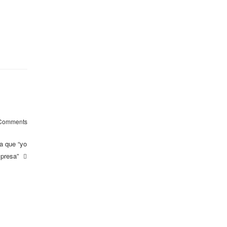
Comments
a que “yo
mpresa”