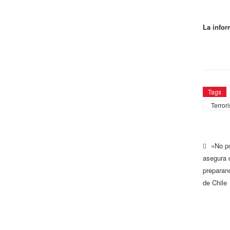
La infor
Tags
Terror
«No po
asegura q
preparan
de Chile