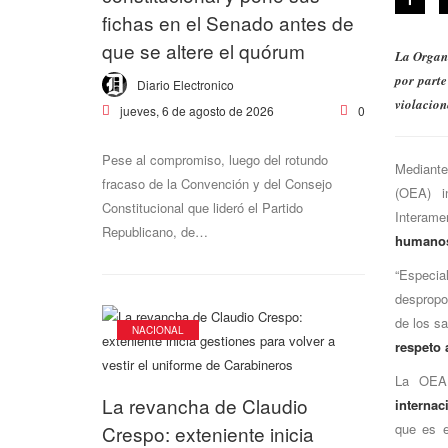
fichas en el Senado antes de
que se altere el quórum
La Organi
por parte
Diario Electronico
violacion
0
jueves, 6 de agosto de 2026
Pese al compromiso, luego del rotundo
Mediante
fracaso de la Convención y del Consejo
(OEA) i
Constitucional que lideró el Partido
Interam
Republicano, de…
humano
“Especia
despropor
de los s
NACIONAL
respeto 
La OEA 
La revancha de Claudio
internac
que es e
Crespo: exteniente inicia